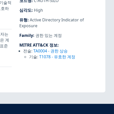
코드명
:
C-AUTH-SILO
 기술적
보호하
심각도
:
High
유형
:
Active Directory Indicator of
Exposure
용자는
Family
:
권한 있는 계정
은 계
MITRE ATT&CK 정보
:
 표준
전술:
TA0004
-
권한 상승
기술:
T1078
-
유효한 계정