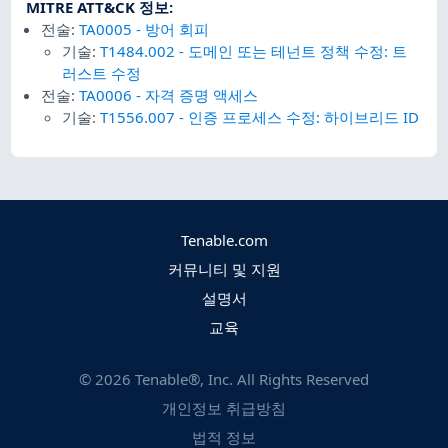
MITRE ATT&CK 정보
:
전술:
TA0005
-
방어 회피
기술:
T1484.002
-
도메인 또는 테넌트 정책 수정: 트
러스트 수정
전술:
TA0006
-
자격 증명 액세스
기술:
T1556.007
-
인증 프로세스 수정: 하이브리드 ID
Tenable.com
커뮤니티 및 지원
설명서
교육
©
2026
Tenable®, Inc. All Rights Reserved
개인정보 취급방침
법적 정보