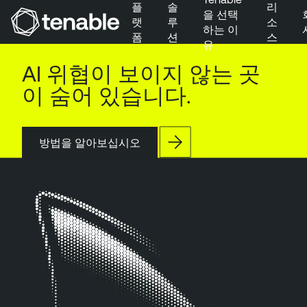
플
솔
리
을 선택
랫
루
소
하는 이
폼
션
스
유
주 탐색으로 건너뛰기
AI 위협이 보이지 않는 곳
주 콘텐츠로 건너뛰기
이 숨어 있습니다.
바닥글로 건너뛰기
방법을 알아보십시오