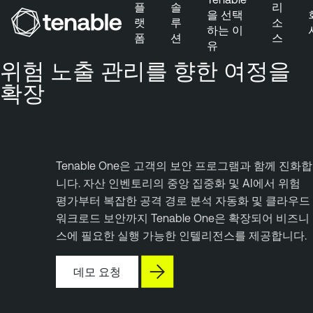
플
솔
리
을 선택
랫
루
소
하는 이
폼
션
스
유
주 탐색으로 건너뛰기
위험 노출 관리를 향한 여정을
주 콘텐츠로 건너뛰기
확장
바닥글로 건너뛰기
Tenable One은 고객의 보안 프로그램과 함께 진화합
니다. 자산 인벤토리의 중앙 집중화 및 AI에서 위험
평가부터 복잡한 공격 경로 분석 자동화 및 클라우드
워크로드 보안까지 Tenable One은 확장되어 비즈니
스에 필요한 실행 가능한 인텔리전스를 제공합니다.
데모 요청