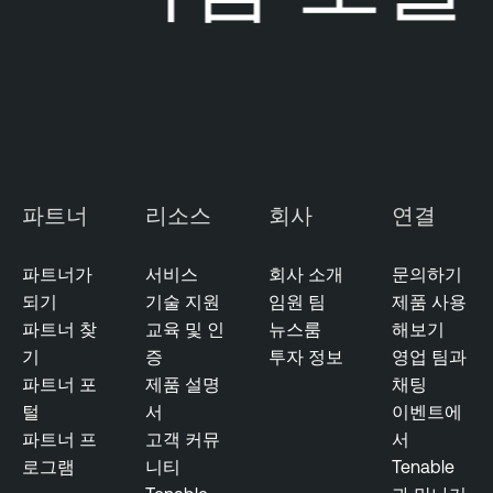
파트너
리소스
회사
연결
파트너가
서비스
회사 소개
문의하기
되기
기술 지원
임원 팀
제품 사용
파트너 찾
교육 및 인
뉴스룸
해보기
기
증
투자 정보
영업 팀과
파트너 포
제품 설명
채팅
털
서
이벤트에
파트너 프
고객 커뮤
서
로그램
니티
Tenable