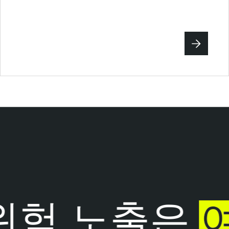
험 노출은
여