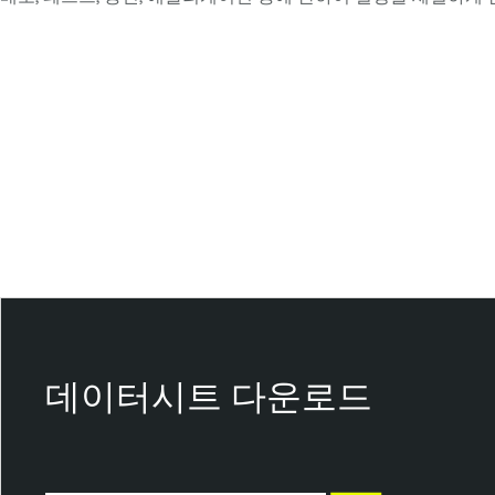
T
e
n
a
b
l
e
O
n
e
T
e
n
데이터시트 다운로드
a
b
l
e