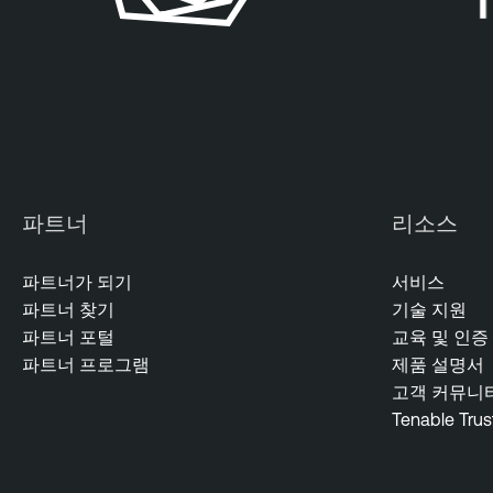
r
T
e
n
a
b
l
e
파트너
리소스
V
u
파트너가 되기
서비스
l
파트너 찾기
기술 지원
n
파트너 포털
교육 및 인증
e
파트너 프로그램
제품 설명서
r
고객 커뮤니
a
Tenable Trus
b
i
l