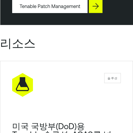
P
Tenable Patch Management
a
t
c
h
리소스
M
a
n
a
g
솔루션
e
m
e
n
t
T
미국 국방부(DoD)용
e
n