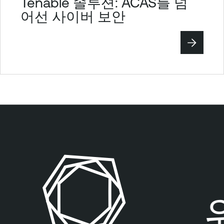
Tenable 솔루션: ACAS를 넘
a
어선 사이버 보안
b
l
e
S
e
c
u
r
i
t
y
C
e
n
춥니다
위
t
e