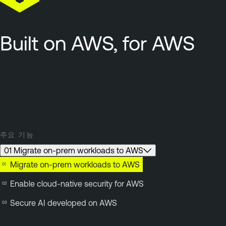
Built on AWS, for AWS
주요 기능
01 Migrate on-prem workloads to AWS
Migrate on-prem workloads to AWS
Enable cloud-native security for AWS
Secure AI developed on AWS