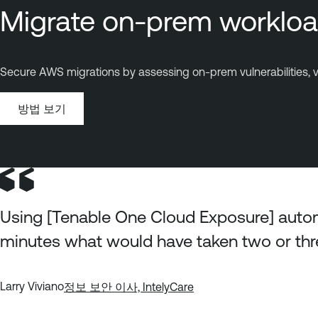
Migrate on-prem worklo
Secure AWS migrations by assessing on-prem vulnerabilities, val
방법 보기
Using [Tenable One Cloud Exposure] autom
minutes what would have taken two or thr
Larry Viviano
정보 보안 이사,
IntelyCare