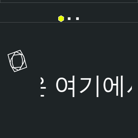
C
T
l
e
o
n
u
a
d
b
l
출은
여기에서
e
C
l
o
u
d
S
e