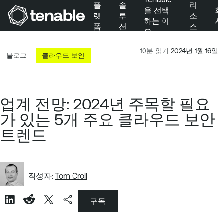
플
솔
리
을 선택
랫
루
소
하는 이
폼
션
스
유
주 탐색으로 건너뛰기
주 콘텐츠로 건너뛰기
10분 읽기
2024년 1월 16일
블로그
클라우드 보안
바닥글로 건너뛰기
업계 전망: 2024년 주목할 필요
가 있는 5개 주요 클라우드 보안
트렌드
작성자:
Tom Croll
구독