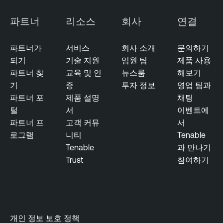
c
u
파트너
리소스
회사
연결
r
i
파트너가
서비스
회사 소개
문의하기
t
되기
기술 지원
임원 팀
제품 사용
y
파트너 찾
교육 및 인
뉴스룸
해보기
기
증
투자 정보
영업 팀과
파트너 포
제품 설명
채팅
털
서
이벤트에
파트너 프
고객 커뮤
서
로그램
니티
Tenable
Tenable
과 만나기
Trust
참여하기
개인 정보 보호 정책