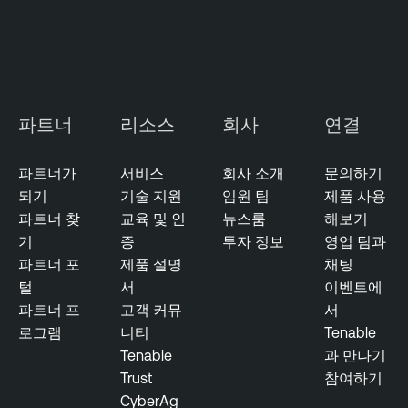
파트너
리소스
회사
연결
파트너가
서비스
회사 소개
문의하기
되기
기술 지원
임원 팀
제품 사용
파트너 찾
교육 및 인
뉴스룸
해보기
기
증
투자 정보
영업 팀과
파트너 포
제품 설명
채팅
털
서
이벤트에
파트너 프
고객 커뮤
서
로그램
니티
Tenable
Tenable
과 만나기
Trust
참여하기
CyberAg