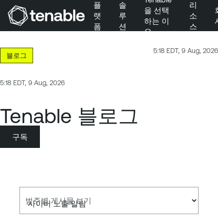
플
솔
리
을 선택
랫
루
소
하는 이
폼
션
스
유
주 탐색으로 건너뛰기
주 콘텐츠로 건너뛰기
5:18 EDT, 9 Aug, 2026
블로그
바닥글로 건너뛰기
5:18 EDT, 9 Aug, 2026
Tenable 블로그
구독
범주별 게시물 보기