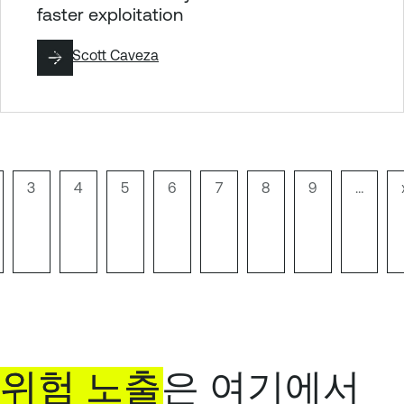
faster exploitation
작성:
Scott Caveza
페
3
페
4
페
5
페
6
페
7
페
8
페
9
…
이
이
이
이
이
이
이
페
지
지
지
지
지
지
지
이
지
나
누
기
위험
노출
은 여기에서