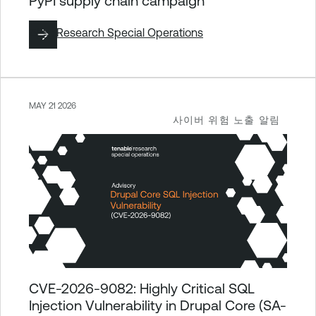
PyPI supply chain campaign
작성:
Research Special Operations
MAY 21 2026
사이버 위험 노출 알림
CVE-2026-9082: Highly Critical SQL
Injection Vulnerability in Drupal Core (SA-