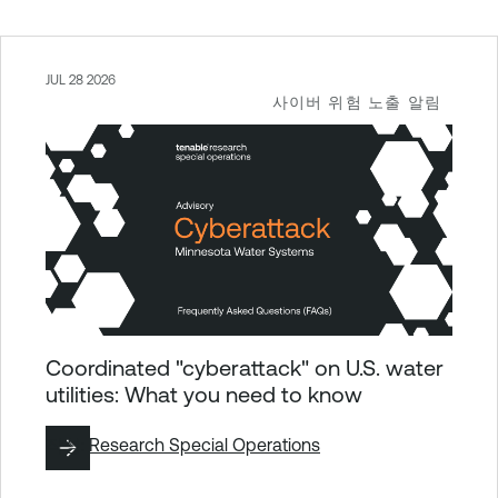
JUL 28 2026
사이버 위험 노출 알림
Coordinated "cyberattack" on U.S. water
utilities: What you need to know
작성:
Research Special Operations