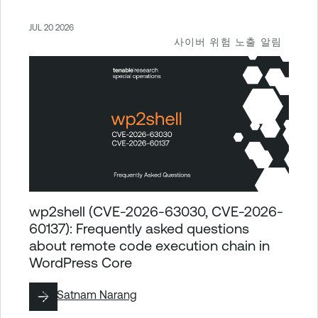
JUL 20 2026
사이버 위험 노출 알림
wp2shell (CVE-2026-63030, CVE-2026-
60137): Frequently asked questions
about remote code execution chain in
WordPress Core
작성:
Satnam Narang