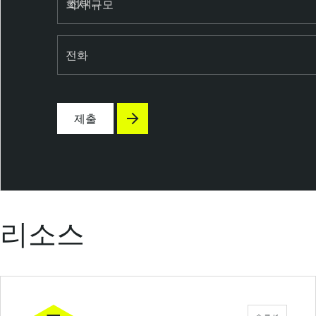
e
회사 규모
n
a
전화
b
l
e
C
제출
l
o
u
d
S
e
리소스
c
u
r
i
t