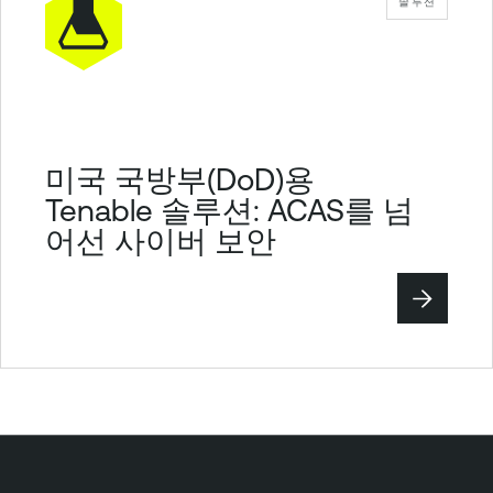
솔루션
y
T
e
n
a
b
미국 국방부(DoD)용
l
Tenable 솔루션: ACAS를 넘
e
어선 사이버 보안
I
d
e
n
t
i
t
y
E
x