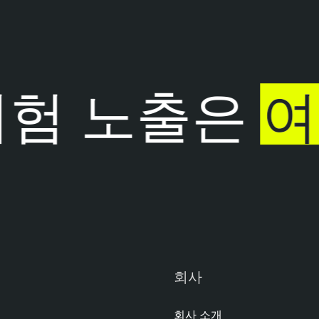
험 노출은
여
회사
회사 소개