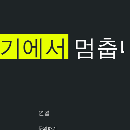
기에서
멈춥니
연결
문의하기