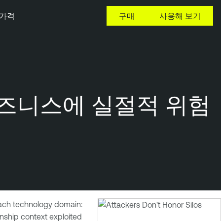
가격
구매
사용해 보기
즈니스에 실절적 위험
each technology domain:
ionship context exploited