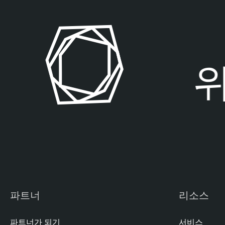
p
o
s
u
r
위
e
T
e
n
a
b
l
e
N
e
파트너
리소스
s
s
파트너가 되기
서비스
u