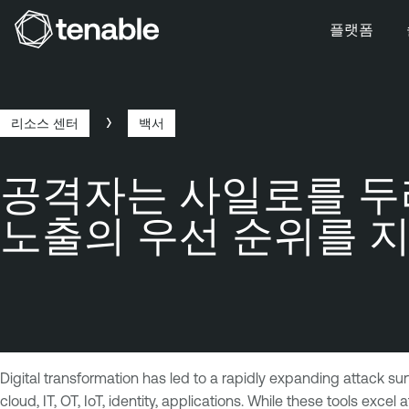
플랫폼
주 탐색으로 건너뛰기
주 콘텐츠로 건너뛰기
바닥글로 건너뛰기
리소스 센터
백서
이
공격자는 사일로를 두
동
노출의 우선 순위를 지
경
로
Digital transformation has led to a rapidly expanding attack
cloud, IT, OT, IoT, identity, applications. While these tools excel