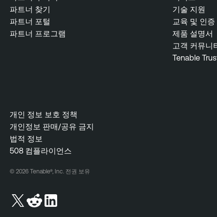
파트너 찾기
기술 지원
s
파트너 포털
교육 및 인증
T
파트너 프로그램
제품 설명서
e
고객 커뮤니
n
Tenable Trus
a
b
l
e
O
개인 정보 보호 정책
n
개인정보 판매/공유 금지
e
법적 정보
T
508 컴플라이언스
e
© 2026 Tenable®, Inc. 전권 보유
n
a
b
l