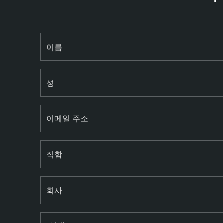
u
r
f
이름
a
c
e
성
M
a
n
이메일 주소
a
g
e
직함
m
e
n
회사
t
T