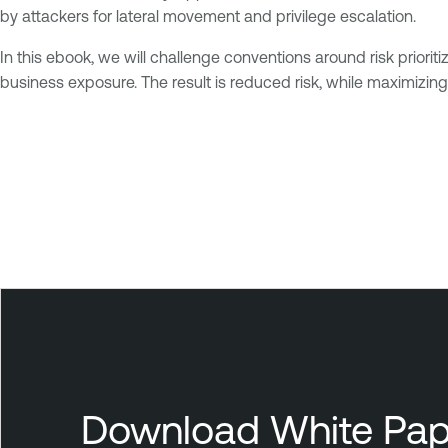
by attackers for lateral movement and privilege escalation.
In this ebook, we will challenge conventions around risk prioriti
business exposure. The result is reduced risk, while maximizing
T
e
n
a
b
l
e
A
t
t
a
c
Download White Pap
k
S